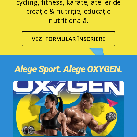
cycling, fitness, karate, atelier de
creație & nutriție, educație
nutrițională.
VEZI FORMULAR ÎNSCRIERE
Alege Sport. Alege OXYGEN.