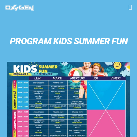
HOME
PROGRAM
PROGRAM KIDS SUMMER FUN
MIȘCARE
ÎNOT
SPA & MASAJ
DUATHLON/TRIATHLON
PREȚURI
GALERIE
CONTACT