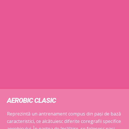
AEROBIC CLASIC
Reprezintă un antrenament compus din pași de bază
caracteristici, ce alcătuiesc diferite coregrafii specifice
aerobicului. În partea de încălzire, se folosesc pași