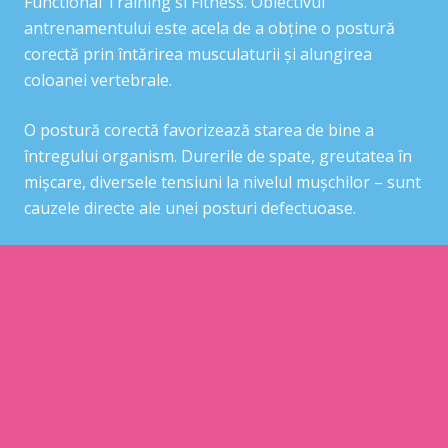
Functional Training si Fitness. Obiectivul
antrenamentului este acela de a obține o postură
corectă prin întărirea musculaturii și alungirea
coloanei vertebrale.
O postură corectă favorizează starea de bine a
întregului organism. Durerile de spate, greutatea în
mișcare, diversele tensiuni la nivelul mușchilor – sunt
cauzele directe ale unei posturi defectuoase.