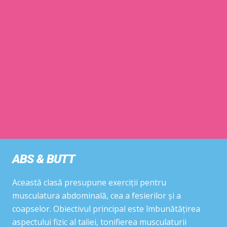
ABS & BUTT
Această clasă presupune exerciții pentru
musculatura abdominală, cea a fesierilor și a
coapselor. Obiectivul principal este îmbunătățirea
aspectului fizic al taliei, tonifierea musculaturii