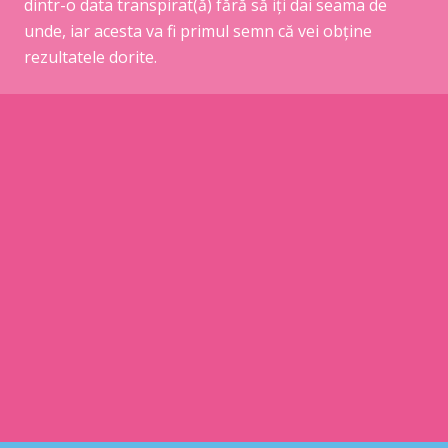
dintr-o data transpirat(ă) fără să iți dai seama de
unde, iar acesta va fi primul semn că vei obține
rezultatele dorite.