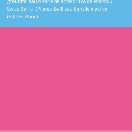
greutate, sau o serie de accesorii ca de exemplu
Swiss Ball-ul (Pilates-Ball) sau benzile elastice
(Pilates-Band).