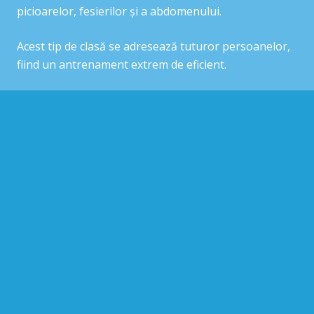
picioarelor, fesierilor și a abdomenului.
Acest tip de clasă se adresează tuturor persoanelor,
fiind un antrenament extrem de eficient.