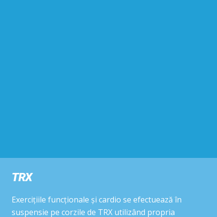
TRX
Exercițiile funcționale și cardio se efectuează în
suspensie pe corzile de TRX utilizând propria