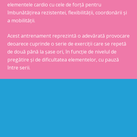
elementele cardio cu cele de forță pentru
îmbunătățirea rezistentei, flexibilității, coordonării și
a mobilității.
Acest antrenament reprezintă o adevărată provocare
deoarece cuprinde o serie de exerciții care se repetă
de două până la șase ori, în funcție de nivelul de
pregătire și de dificultatea elementelor, cu pauză
între serii.