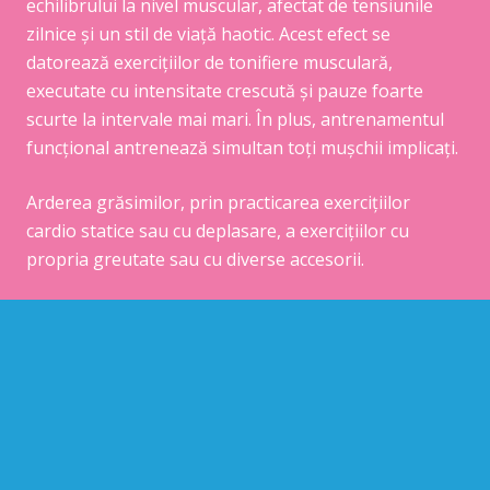
echilibrului la nivel muscular, afectat de tensiunile
zilnice și un stil de viață haotic. Acest efect se
datorează exercițiilor de tonifiere musculară,
executate cu intensitate crescută și pauze foarte
scurte la intervale mai mari. În plus, antrenamentul
funcțional antrenează simultan toți mușchii implicați.
Arderea grăsimilor, prin practicarea exercițiilor
cardio statice sau cu deplasare, a exercițiilor cu
propria greutate sau cu diverse accesorii.