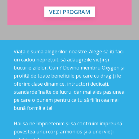
VEZI PROGRAM
Viața e suma alegerilor noastre. Alege să îți faci
un cadou neprețuit: să adaugi zile vieții și
bucurie zilelor. Cum? Devino membru Oxygen și
profită de toate beneficiile pe care cu drag ți le
oferim: clase dinamice, intructori dedicați,
standarde înalte de lucru, dar mai ales pasiunea
pe care o punem pentru ca tu să fii în cea mai
bună formă a ta!
Hai să ne împrietenim și să contruim împreună
povestea unui corp armonios și a unei vieți