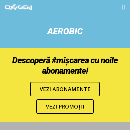
HOME
AEROBIC
PROGRAM
MIȘCARE
Descoperă #mișcarea cu noile
ÎNOT
abonamente!
SPA & MASAJ
VEZI ABONAMENTE
DUATHLON/TRIATHLON
PREȚURI
VEZI PROMOȚII
GALERIE
CONTACT