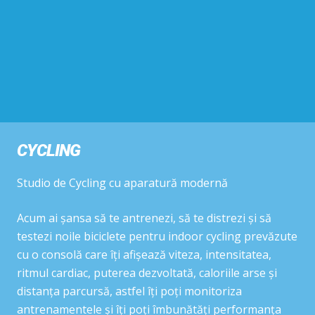
CYCLING
Studio de Cycling cu aparatură modernă
Acum ai șansa să te antrenezi, să te distrezi și să
testezi noile biciclete pentru indoor cycling prevăzute
cu o consolă care îți afișează viteza, intensitatea,
ritmul cardiac, puterea dezvoltată, caloriile arse și
distanța parcursă, astfel îți poți monitoriza
antrenamentele și îți poți îmbunătăți performanța